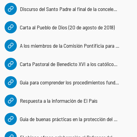
Discurso del Santo Padre al final de la concelebración Eucarística. Encuentro “La protección de los menores en la Iglesia” (24 de febrero de 2019)
COMPLIANCE
PASTORAL SAMARITANA
IMÁGENES
DOCTRINA DE LA IGLESIA
CENTROS SOCIALES
VÍDEOS
Carta al Pueblo de Dios (20 de agosto de 2018)
PORTAL DE TRANSPARENCIA
APOSTOLADO SEGLAR
AUDIOS
A los miembros de la Comisión Pontificia para la protección de los menores (21 de septiembre de 2017)
RENDICIÓN CUENTAS ENTIDADES RELIGIOSAS
VIDA CONSAGRADA
Carta Pastoral de Benedicto XVI a los católicos de Irlanda (19 de marzo de 2010)
PREGUNTAS FRECUENTES
Guía para comprender los procedimientos fundamentales de la Congregación para la Doctrina de la Fe cuando se trata de acusaciones de abusos sexuales
Respuesta a la información de El País
Guía de buenas prácticas en la protección del menor y personas vulnerables