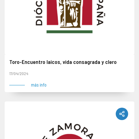
Toro-Encuentro laicos, vida consagrada y clero
El arciprestazgo de Toro- Guareña se reúne para reflexiionar sobre la estructura diocesana.
17/04/2024
más info