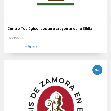
Centro Teológico. Lectura creyente de la Biblia
"Lectura creyente de la Bilbia", por Fernando Toribio. Seminario, 17.30 horas.
12/04/2024
más info