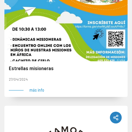
Estrellas misioneras
La delegación de Misiones organiza este encuentro en el que participarán niños de Zamora y niños participantes de las misiones en África (online). De 10.30 a 13.00 horas. Seminario
27/04/2024
más info