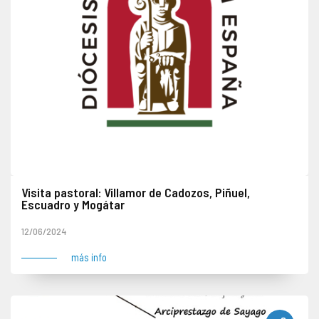
Visita pastoral: Villamor de Cadozos, Piñuel,
Escuadro y Mogátar
Mañana: Villamor de Cadozos y Piñuel Tarde: Escuadro y Mogátar- Los Maniles
12/06/2024
más info