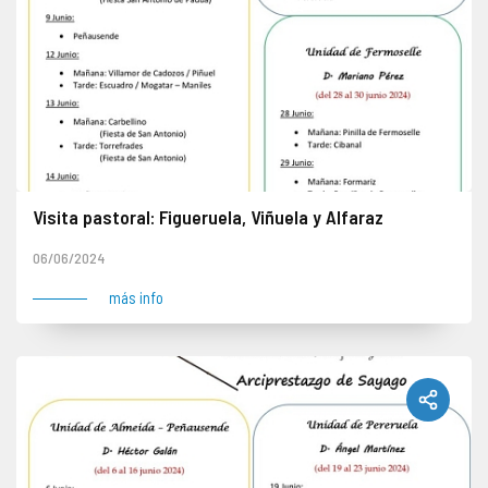
Visita pastoral: Figueruela, Viñuela y Alfaraz
El obispo inicia en Figueruela de Sayago su visita pastoral. A continuación se desplazará hasta Viñuela y la tarde la pasará en Alfaraz.
06/06/2024
más info