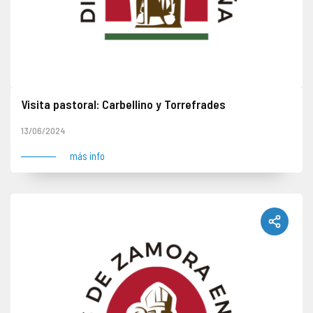
Visita pastoral: Carbellino y Torrefrades
Mañana: Carbellino. Fiesta de San Antonio Tarde: Torrefrades. Fiesta de San Antonio
13/06/2024
más info