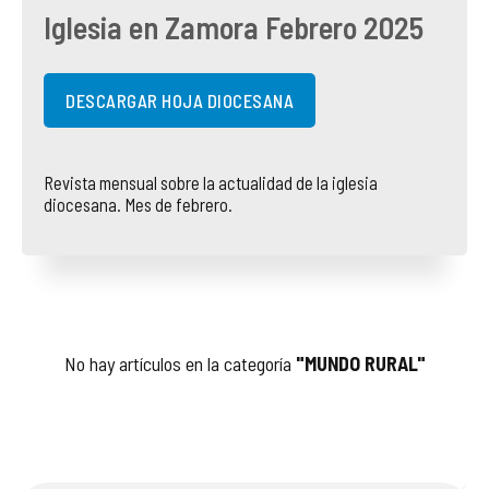
Iglesia en Zamora Febrero 2025
COMPLIANCE
PASTORAL SAMARITANA
IMÁGENES
DOCTRINA DE LA IGLESIA
CENTROS SOCIALES
VÍDEOS
DESCARGAR HOJA DIOCESANA
PORTAL DE TRANSPARENCIA
APOSTOLADO SEGLAR
AUDIOS
Revista mensual sobre la actualidad de la iglesia
diocesana. Mes de febrero.
RENDICIÓN CUENTAS ENTIDADES RELIGIOSAS
VIDA CONSAGRADA
PREGUNTAS FRECUENTES
No hay artículos en la categoría
"MUNDO RURAL"