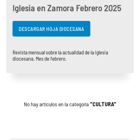
Iglesia en Zamora Febrero 2025
COMPLIANCE
PASTORAL SAMARITANA
IMÁGENES
DOCTRINA DE LA IGLESIA
CENTROS SOCIALES
VÍDEOS
DESCARGAR HOJA DIOCESANA
PORTAL DE TRANSPARENCIA
APOSTOLADO SEGLAR
AUDIOS
Revista mensual sobre la actualidad de la iglesia
diocesana. Mes de febrero.
RENDICIÓN CUENTAS ENTIDADES RELIGIOSAS
VIDA CONSAGRADA
PREGUNTAS FRECUENTES
No hay artículos en la categoría
"CULTURA"