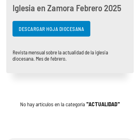
Iglesia en Zamora Febrero 2025
COMPLIANCE
PASTORAL SAMARITANA
IMÁGENES
DOCTRINA DE LA IGLESIA
CENTROS SOCIALES
VÍDEOS
DESCARGAR HOJA DIOCESANA
PORTAL DE TRANSPARENCIA
APOSTOLADO SEGLAR
AUDIOS
Revista mensual sobre la actualidad de la iglesia
diocesana. Mes de febrero.
RENDICIÓN CUENTAS ENTIDADES RELIGIOSAS
VIDA CONSAGRADA
PREGUNTAS FRECUENTES
No hay artículos en la categoría
"ACTUALIDAD"