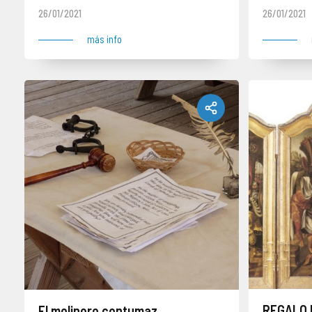
26/01/2021
26/01/2021
más info
REGALO 
El molinero contumaz