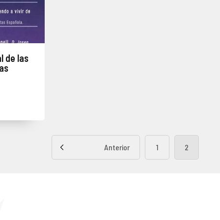
l de las
as
Anterior
1
2