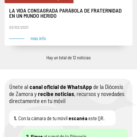
LA VIDA CONSAGRADA PARÁBOLA DE FRATERNIDAD
EN UN MUNDO HERIDO
El hoy santo papa Juan Pablo II decidió que cada 2 de febrero, fiesta de la Presentación del Señor, se celebrara la Jornada Mundial de la Vida Consagrada, la actual cumple el número 25. El objetivo era y es doble: por una parte interesar y comprometer a la comunidad cristiana en la vida y en la misión de este sector…
02/02/2021
más info
Hay un total de 12 noticias
Únete al
canal oficial de WhatsApp
de la Diócesis
de Zamora y
recibe noticias
, recursos y novedades
directamente en tu móvil
1.
Con la cámara de tu móvil
escanéa
este QR.
2.
Sigue
al canal de la Diócesis.