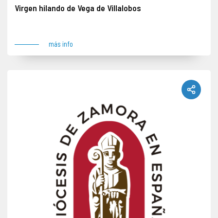
Virgen hilando de Vega de Villalobos
Obra robada el 21 de marzo de 1995 junto con una pintura y una talla. Lugar del robo: Vega de Villalobos
más info