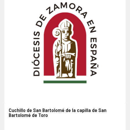
Cuchillo de San Bartolomé de la capilla de San
Bartolomé de Toro
Objeto de plata robado en fecha indeterminada junto con otros objetos. Lugar del robo: Toro