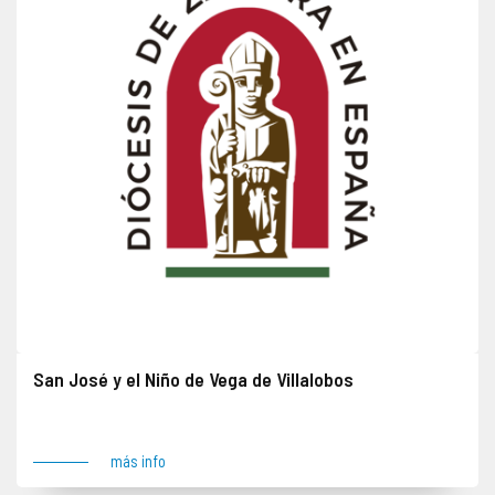
San José y el Niño de Vega de Villalobos
Obra robada el 21 de marzo de 1995 junto con una pintura y una talla. Lugar del robo: Vega de Villalobos
más info