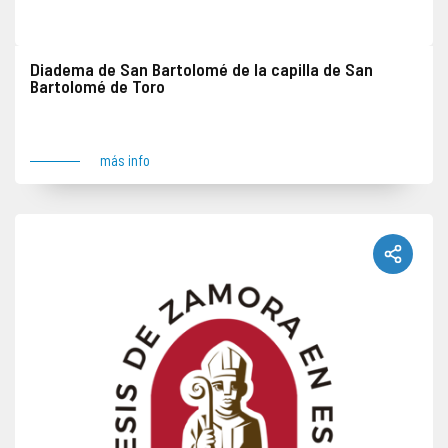
Diadema de San Bartolomé de la capilla de San
Bartolomé de Toro
Pieza de plata robada en fecha indeterminada junto con otros objetos. Lugar del robo: Toro
más info