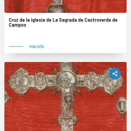
Cruz de la iglesia de La Sagrada de Castroverde de
Campos
Pieza robada el 24 de agosto de 2005 junto con numerosas tallas y objetos. Lugar del robo: Castroverde de Campos
más info