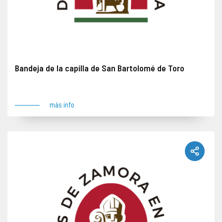
Bandeja de la capilla de San Bartolomé de Toro
Objeto robado en fecha indeterminada junto con otros objetos. Lugar del robo: Toro
más info