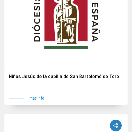
Niños Jesús de la capilla de San Bartolomé de Toro
Dos tallas barrocas robadas en fecha indeterminada junto con otros objetos. Lugar del robo: Toro
más info